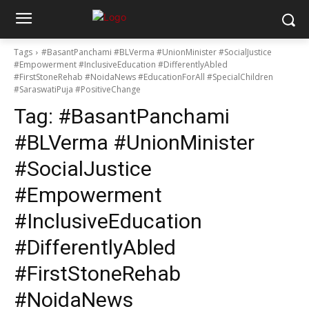
Tags
#BasantPanchami #BLVerma #UnionMinister #SocialJustice
#Empowerment #InclusiveEducation #DifferentlyAbled
#FirstStoneRehab #NoidaNews #EducationForAll #SpecialChildren
#SaraswatiPuja #PositiveChange
Tag:
#BasantPanchami
#BLVerma #UnionMinister
#SocialJustice
#Empowerment
#InclusiveEducation
#DifferentlyAbled
#FirstStoneRehab
#NoidaNews